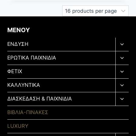
ΜΕΝΟΥ
Toggl
ΕΝΔΥΣΗ
child
menu
Toggl
ΕΡΩΤΙΚΑ ΠΑΙΧΝΙΔΙΑ
child
menu
Toggl
ΦΕΤΙΧ
child
menu
Toggl
ΚΑΛΛΥΝΤΙΚΑ
child
menu
Toggl
ΔΙΑΣΚΕΔΑΣΗ & ΠΑΙΧΝΙΔΙΑ
child
menu
ΒΙΒΛΙΑ-ΠΙΝΑΚΕΣ
LUXURY